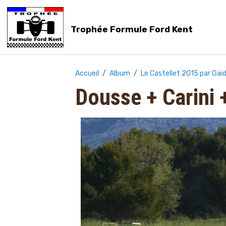
Trophée Formule Ford Kent
Accueil
Album
Le Castellet 2015 par Gaïd
Dousse + Carini 