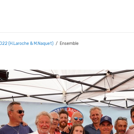
2022 (H.Laroche & M.Naquet)
Ensemble