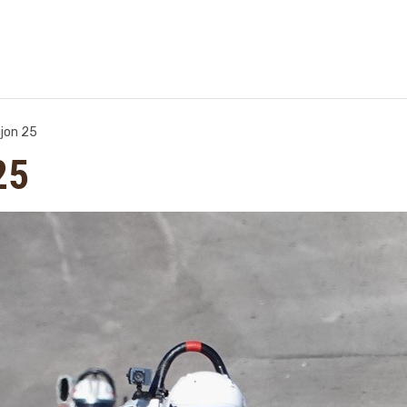
ijon 25
25