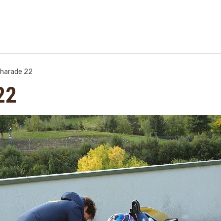
charade 22
22