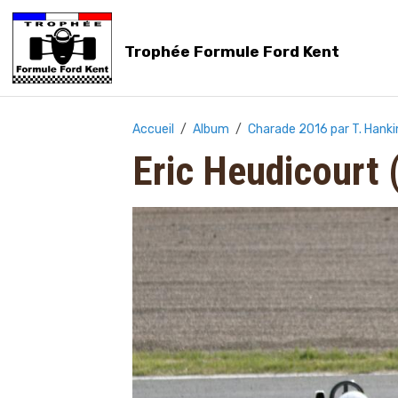
Trophée Formule Ford Kent
Accueil
Album
Charade 2016 par T. Hanki
Eric Heudicourt